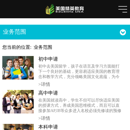
业务范围
您当前的位置:
业务范围
初中申请
初中去美国留学，孩子在语言及学习方面能打
下一个良好的基础，更容易适应美国的教育理
念和教学方式，充分领略美国文化底蕴，为今
后的升学及工作生活奠定扎实的基础。
>详情
高中申请
在美国就读高中，学生不但可以尽快适应美国
的授课方式，养成美国思维模式，而且可以直
接参加AP,IB等众多进入名校必须先修读的预修
课程，方便参加SAT考试。
>详情
本科申请