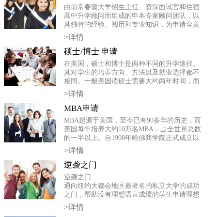
由前常春藤大学招生主任、资深面试官和住宿
高中升学顾问而组成的申本专家顾问团队，以
其独特的经验、阅历和专业知识，为申请全美
前50-100名大学院校指点迷津，敲开名校的大
>详情
门。
硕士/博士 申请
在美国，硕士和博士是两种不同的升学途径。
其对学生的培养方向、方法以及就业选择都不
相同。一般美国读硕士需要大约两年时间，而
博士可能需要五至八年时间。
>详情
MBA申请
MBA起源于美国，至今已有90多年的历史，而
美国每年培养大约10万名MBA，占全世界总数
的一半以上。自1908年哈佛商学院正式成立以
来，美国MBA毕业生已超过100万人，他们活跃
>详情
在金融、流通、生产各个领域，是美国工商界
不可缺少的主角。
逆袭之门
逆袭之门
通向纽约大都会地区最著名的私立大学的成功
之门，帮助没有理想语言成绩的学生申请理想
的大学。
>详情